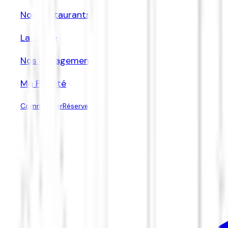
Nos Restaurants
La Carte
Nos Engagements
Ma Fidélité
Commander
Réserver